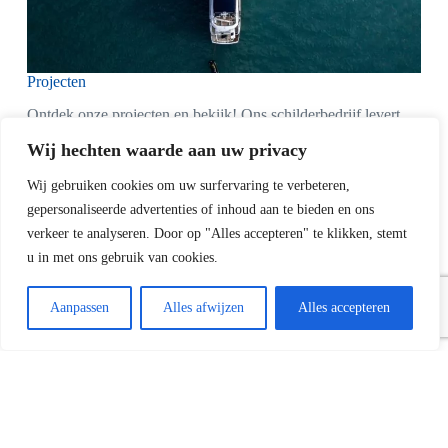
Projecten
Ontdek onze projecten en bekijk! Ons schilderbedrijf levert
hoogwaardig schilderwerk, variërend van huizen tot jachten,
Wij hechten waarde aan uw privacy
met aandacht voor detail en professioneel vakmanschap.
Wij gebruiken cookies om uw surfervaring te verbeteren,
Meer informatie
gepersonaliseerde advertenties of inhoud aan te bieden en ons
verkeer te analyseren. Door op "Alles accepteren" te klikken, stemt
u in met ons gebruik van cookies.
Aanpassen
Alles afwijzen
Alles accepteren